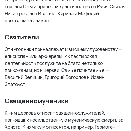
княгиня Ольга принесли христианство на Русь. Святая
Нина крестила Иверию. Кирилл и Мефодий
просвещали славян.
Святители
Эти угодники принадлежат к высшему духовенству —
епископам или архиереям. Их пастырская
деятельность послужила на благо не только
прихожанам, но и церкви. Самые почитаемые —
Василий Великий, Григорий Богослов и Иоанн
Златоуст.
Священномученики
К ним церковь относит священнослужителей,
принявших насильственную мученическую смерть за
Христа. К их числу относятся, например, Гермоген,