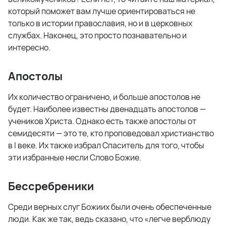
который поможет вам лучше ориентироваться не
только в истории православия, но и в церковных
службах. Наконец, это просто познавательно и
интересно.
Апостолы
Их количество ограничено, и больше апостолов не
будет. Наиболее известны двенадцать апостолов —
учеников Христа. Однако есть также апостолы от
семидесяти — это те, кто проповедовал христианство
в
I
веке. Их также избрал Спаситель для того, чтобы
эти избранные несли Слово Божие.
Бессребреники
Среди верных слуг Божиих были очень обеспеченные
люди. Как же так, ведь сказано, что «легче верблюду